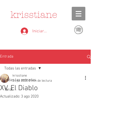
krisstiane
Iniciar sesión
Entrada
Todas las entradas
krisstiane
Todas las entradas
24 jul 2020
2 min de lectura
XV. El Diablo
Tarot
Actualizado:
3 ago 2020