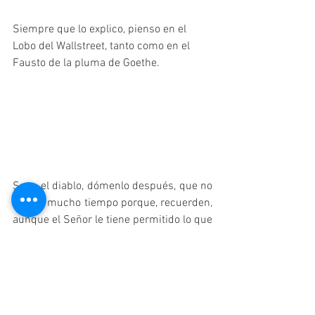
Siempre que lo explico, pienso en el 
Lobo del Wallstreet, tanto como en el 
Fausto de la pluma de Goethe. 
Sean el diablo, dómenlo después, que no 
los ate mucho tiempo porque, recuerden, 
aunque el Señor le tiene permitido lo que 
sea, las cadenas están flojas, podríamos 
quedarnos, permanecer bajo el influjo de 
las sombras pero, si lo decidimos,  nos 
podemos ir también.